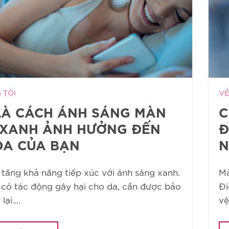
 TÔI
VỀ
LÀ CÁCH ÁNH SÁNG MÀN
C
 XANH ẢNH HƯỞNG ĐẾN
Đ
DA CỦA BẠN
N
 tăng khả năng tiếp xúc với ánh sáng xanh.
Mà
 có tác động gây hại cho da, cần được bảo
Đi
ại....
vệ