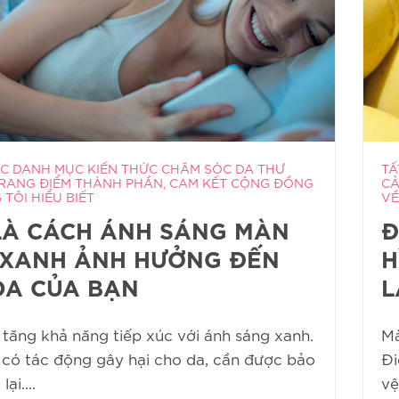
ÁC DANH MỤC KIẾN THỨC CHĂM SÓC DA THƯ
TẤ
RANG ĐIỂM THÀNH PHẦN, CAM KẾT CỘNG ĐỒNG
CẢ
TÔI HIỂU BIẾT
VỀ
LÀ CÁCH ÁNH SÁNG MÀN
Đ
 XANH ẢNH HƯỞNG ĐẾN
H
DA CỦA BẠN
L
 tăng khả năng tiếp xúc với ánh sáng xanh.
Mà
 có tác động gây hại cho da, cần được bảo
Đi
ại....
vệ