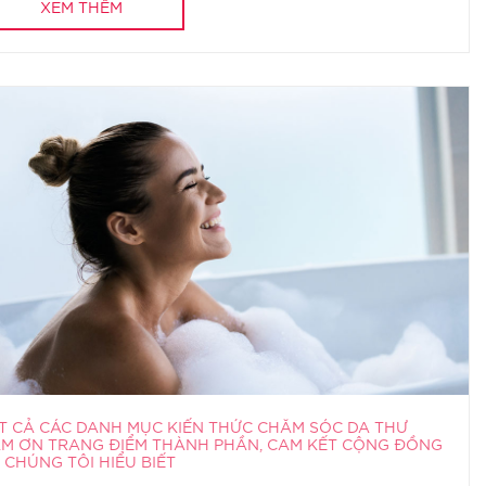
XEM THÊM
T CẢ CÁC DANH MỤC KIẾN THỨC CHĂM SÓC DA THƯ
M ƠN TRANG ĐIỂM THÀNH PHẦN, CAM KẾT CỘNG ĐỒNG
 CHÚNG TÔI HIỂU BIẾT