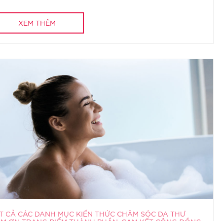
XEM THÊM
T CẢ CÁC DANH MỤC KIẾN THỨC CHĂM SÓC DA THƯ