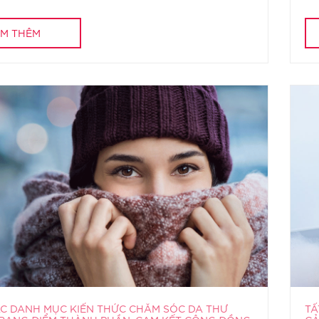
M THÊM
ÁC DANH MỤC KIẾN THỨC CHĂM SÓC DA THƯ
TẤ