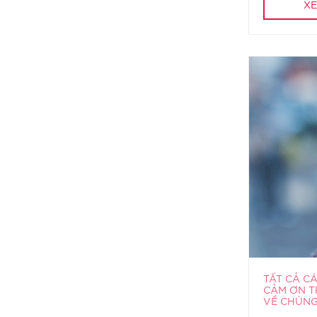
XE
TẤT CẢ C
CẢM ƠN T
VỀ CHÚNG 