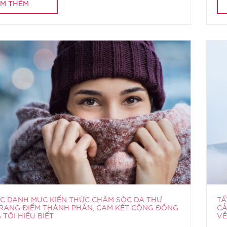
M THÊM
ÁC DANH MỤC KIẾN THỨC CHĂM SÓC DA THƯ
TẤ
RANG ĐIỂM THÀNH PHẦN, CAM KẾT CỘNG ĐỒNG
CẢ
TÔI HIỂU BIẾT
VỀ