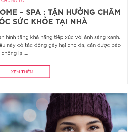
 CHÚNG TÔI
OME – SPA : TẬN HƯỞNG CHĂM
ÓC SỨC KHỎE TẠI NHÀ
n hình tăng khả năng tiếp xúc với ánh sáng xanh.
ều này có tác động gây hại cho da, cần được bảo
 chống lại....
XEM THÊM