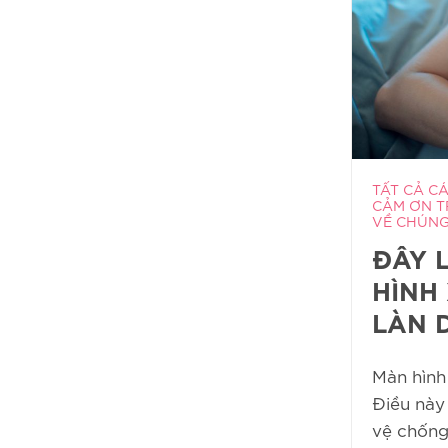
TẤT CẢ C
CẢM ƠN T
VỀ CHÚNG 
ĐÂY 
HÌNH
LÀN 
Màn hình
Điều này
vệ chống l