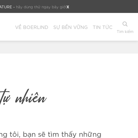
X
NATURE -
hãy dùng thử ngay bây giờ!
VỀ BOERLIND
SỰ BỀN VỮNG
TIN TỨC
Tìm kiếm
tự nhiên
g tôi, bạn sẽ tìm thấy những