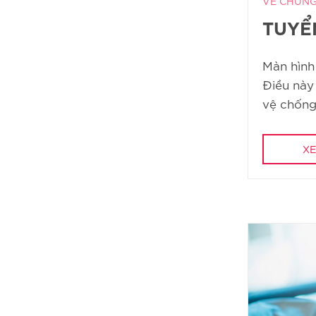
VỀ CHÚNG
TUYỂ
Màn hình
Điều này
vệ chống l
XE