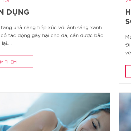
 TÔI
VỀ
N DỤNG
H
S
 tăng khả năng tiếp xúc với ánh sáng xanh.
 có tác động gây hại cho da, cần được bảo
Mà
ại....
Đi
vệ
M THÊM