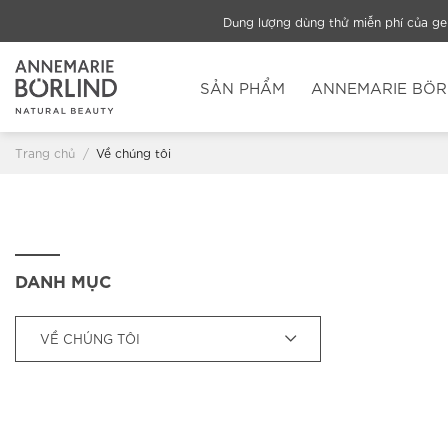
Chuyển
Dung lượng dùng thử miễn phí của g
đến
nội
dung
SẢN PHẨM
ANNEMARIE BÖR
Trang chủ
/
Về chúng tôi
DANH MỤC
VỀ CHÚNG TÔI