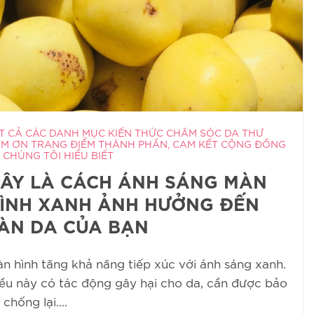
T CẢ CÁC DANH MỤC KIẾN THỨC CHĂM SÓC DA THƯ
M ƠN TRANG ĐIỂM THÀNH PHẦN, CAM KẾT CỘNG ĐỒNG
 CHÚNG TÔI HIỂU BIẾT
ÂY LÀ CÁCH ÁNH SÁNG MÀN
ÌNH XANH ẢNH HƯỞNG ĐẾN
ÀN DA CỦA BẠN
n hình tăng khả năng tiếp xúc với ánh sáng xanh.
ều này có tác động gây hại cho da, cần được bảo
 chống lại....