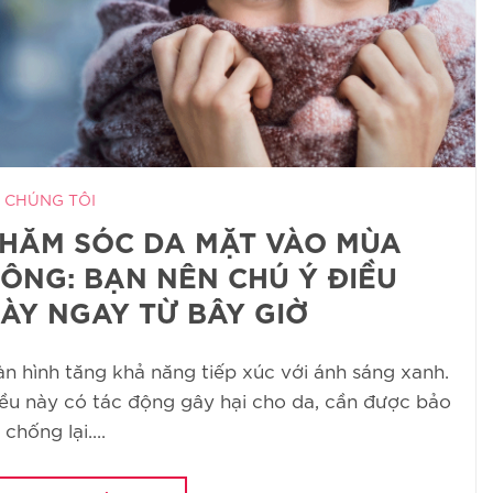
 CHÚNG TÔI
HĂM SÓC DA MẶT VÀO MÙA
ÔNG: BẠN NÊN CHÚ Ý ĐIỀU
ÀY NGAY TỪ BÂY GIỜ
n hình tăng khả năng tiếp xúc với ánh sáng xanh.
ều này có tác động gây hại cho da, cần được bảo
 chống lại....