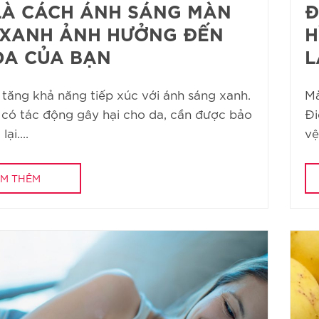
LÀ CÁCH ÁNH SÁNG MÀN
Đ
 XANH ẢNH HƯỞNG ĐẾN
H
DA CỦA BẠN
L
 tăng khả năng tiếp xúc với ánh sáng xanh.
Mà
 có tác động gây hại cho da, cần được bảo
Đi
ại....
vệ
M THÊM