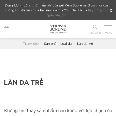
Chuyển
Dung lượng dùng thử miễn phí của gel Kem Supreme Glow mới của
đến
X
chúng tôi khi bạn mua hai sản phẩm ROSE NATURE -
hãy dùng thử
ngay bây giờ!
nội
dung
Tìm kiếm
Menu
Trang chủ
/
Sản phẩm Loại da
/
Làn da trẻ
LÀN DA TRẺ
Không tìm thấy sản phẩm nào khớp với lựa chọn của