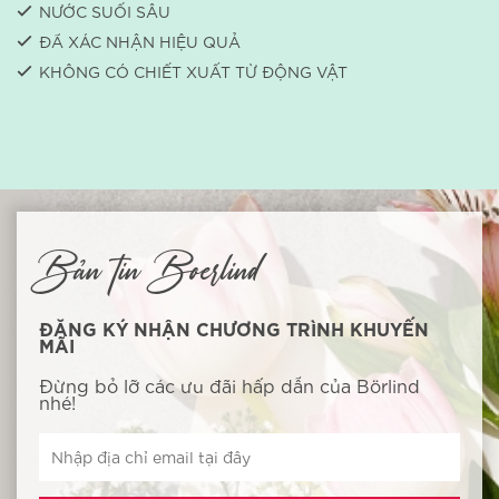
NƯỚC SUỐI SÂU
ĐÃ XÁC NHẬN HIỆU QUẢ
KHÔNG CÓ CHIẾT XUẤT TỪ ​​ĐỘNG VẬT
Bản tin Boerlind
ĐĂNG KÝ NHẬN CHƯƠNG TRÌNH KHUYẾN
MÃI
Đừng bỏ lỡ các ưu đãi hấp dẫn của Börlind
nhé!