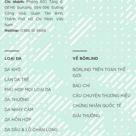
Chi nhánh:
Phòng 601, Tầng 6,
GEMS Building, 594-596 Đường
Cộng Hoà, Quận Tân Bình,
Thành Phố Hồ Chí Minh, Việt
Nam
Hotline:
0386 10 6666
LOẠI DA
VỀ BÖRLIND
DA KHÔ
BÖRLIND TRÊN TOÀN THẾ
GIỚI
LÀN DA TRẺ
BÁO CHÍ
PHÙ HỢP MỌI LOẠI DA
CÂU CHUYỆN THƯƠNG HIỆU
DA THƯỜNG
CHỨNG NHẬN QUỐC TẾ
DA NHẠY CẢM
GIẢI THƯỞNG
DA HỖN HỢP
DA DẦU & LỖ CHÂN LÔNG