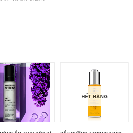
HẾT HÀNG
XEM CHI TIẾT
XEM CHI TIẾT
ƯỠNG ẨM, THẢI ĐỘC VÀ
DẦU DƯỠNG 3 TRONG 1 BẢO