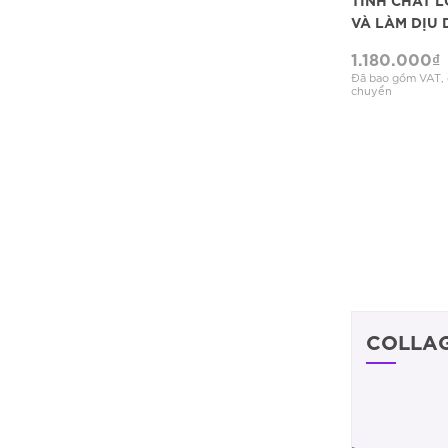
VÀ LÀM DỊU 
1.180.000
₫
Đã bao gồm VAT, c
chuyển
COLLA