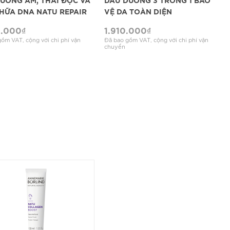
HỮA DNA NATU REPAIR
VỆ DA TOÀN DIỆN
0.000
₫
1.910.000
₫
ồm VAT, cộng với chi phí vận
Đã bao gồm VAT, cộng với chi phí vận
chuyển