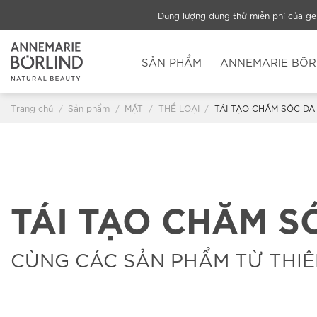
Chuyển
Dung lượng dùng thử miễn phí của g
đến
nội
dung
SẢN PHẨM
ANNEMARIE BÖR
Trang chủ
/
Sản phẩm
/
MẶT
/
THỂ LOẠI
/
TÁI TẠO CHĂM SÓC DA
TÁI TẠO CHĂM S
CÙNG CÁC SẢN PHẨM TỪ THI