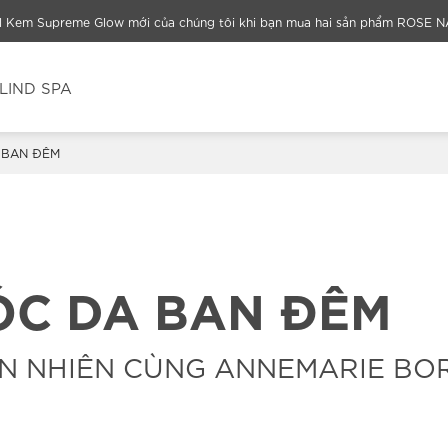
el Kem Supreme Glow mới của chúng tôi khi bạn mua hai sản phẩm ROSE 
LIND SPA
 BAN ĐÊM
ÓC DA BAN ĐÊM
ÊN NHIÊN CÙNG ANNEMARIE BO