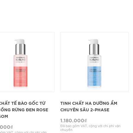
XEM CHI TIẾT
XEM CHI TIẾT
CHẤT TẾ BÀO GỐC TỪ
TINH CHẤT HA DƯỠNG ẨM
HỒNG RỪNG ĐEN ROSE
CHUYÊN SÂU 2-PHASE
SOM
1.180.000
₫
.000
₫
Đã bao gồm VAT, cộng với chi phí vận
chuyển
ồm VAT, cộng với chi phí vận