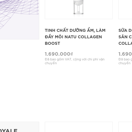
XEM CHI TIẾT
TINH CHẤT DƯỠNG ẨM, LÀM
SỮA D
ĐẦY MÔI NATU COLLAGEN
SĂN C
BOOST
COLL
1.690.000
₫
1.69
Đã bao gồm VAT, cộng với chi phí vận
Đã bao g
chuyển
chuyển
OYALE