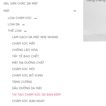
GEL SĂN CHẮC DA MẶT
MẶT
LOẠI CHĂM SÓC
LOẠI DA
THỂ LOẠI
LÀM SẠCH DA MẶT NHẸ NHÀNG
CHĂM SÓC MẮT
CHỐNG LÃO HÓA
TẨY TẾ BÀO CHẾT
MẶT NẠ DƯỠNG CHẤT
CHĂM SÓC MÔI
CHĂM SÓC BỔ SUNG
TĂNG CƯỜNG
DẦU DƯỠNG DA MẶT
TÁI TẠO CHĂM SÓC DA BAN ĐÊM
CHĂM SÓC BAN NGÀY