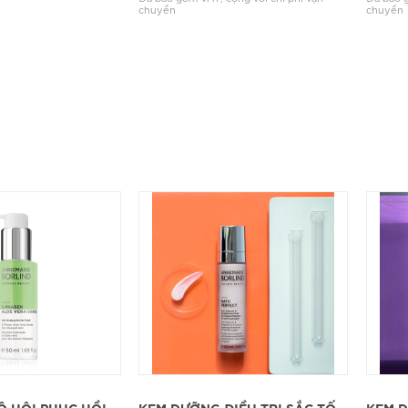
chuyển
chuyển
CHI TIẾT
XEM CHI TIẾT
Ô HỘI PHỤC HỒI
KEM DƯỠNG ĐIỀU TRỊ SẮC TỐ
KEM D