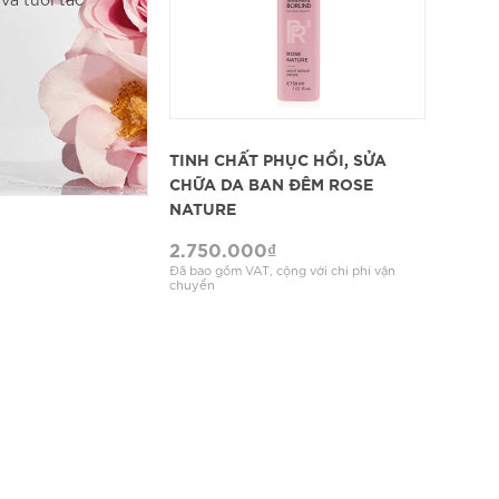
XEM CHI TIẾT
TINH CHẤT PHỤC HỒI, SỬA
CHỮA DA BAN ĐÊM ROSE
NATURE
2.750.000
₫
Đã bao gồm VAT, cộng với chi phí vận
chuyển