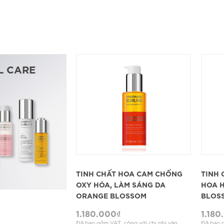
L CARE
XEM CHI TIẾT
TINH CHẤT HOA CAM CHỐNG
TINH 
OXY HÓA, LÀM SÁNG DA
HOA 
ORANGE BLOSSOM
BLOS
1.180.000
₫
1.180
Đã bao gồm VAT, cộng với chi phí vận
Đã bao g