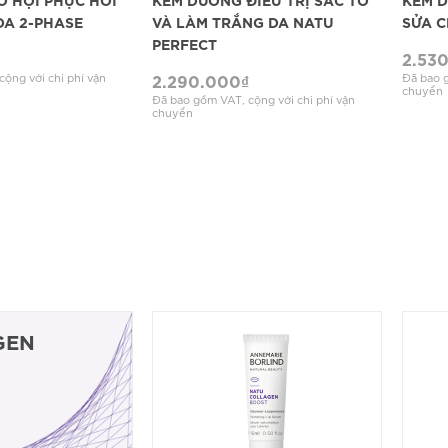
DA 2-PHASE
VÀ LÀM TRẮNG DA NATU
SỬA C
PERFECT
2.53
2.290.000
₫
ộng với chi phí vận
Đã bao g
chuyển
Đã bao gồm VAT, cộng với chi phí vận
chuyển
GEN