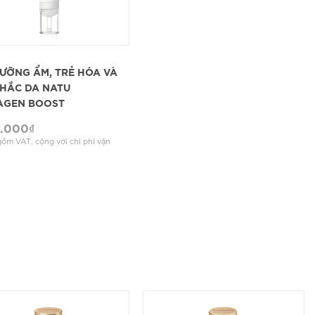
XEM CHI TIẾT
ƯỠNG ẨM, TRẺ HÓA VÀ
HẮC DA NATU
AGEN BOOST
0.000
₫
ồm VAT, cộng với chi phí vận