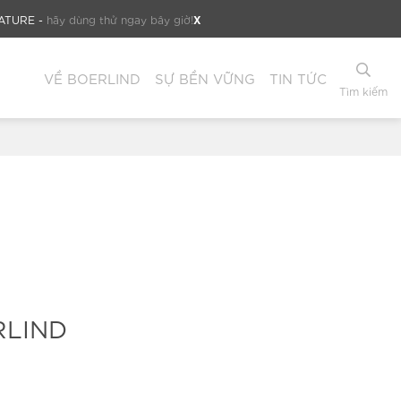
X
NATURE -
hãy dùng thử ngay bây giờ!
VỀ BOERLIND
SỰ BỀN VỮNG
TIN TỨC
Tìm kiếm
RLIND