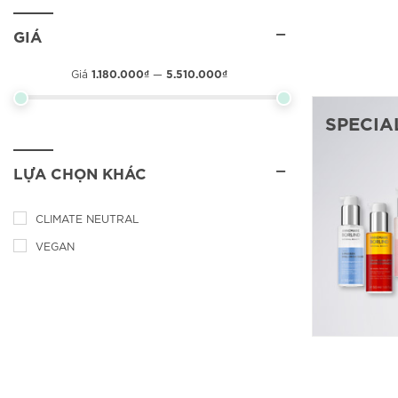
GIÁ
Giá
Giá
1.180.000₫
5.510.000₫
Giá
—
thấp
cao
nhất
nhất
SPECIA
LỰA CHỌN KHÁC
CLIMATE NEUTRAL
VEGAN