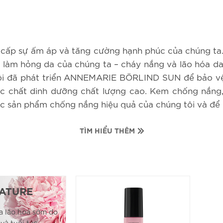
ng cấp sự ấm áp và tăng cường hạnh phúc của chúng ta
 làm hỏng da của chúng ta – cháy nắng và lão hóa da
tôi đã phát triển ANNEMARIE BÖRLIND SUN để bảo vệ
c chất dinh dưỡng chất lượng cao. Kem chống nắng,
 sản phẩm chống nắng hiệu quả của chúng tôi và để l
TÌM HIỂU THÊM
ATURE
a lão hoá sớm do
và tuổi tác