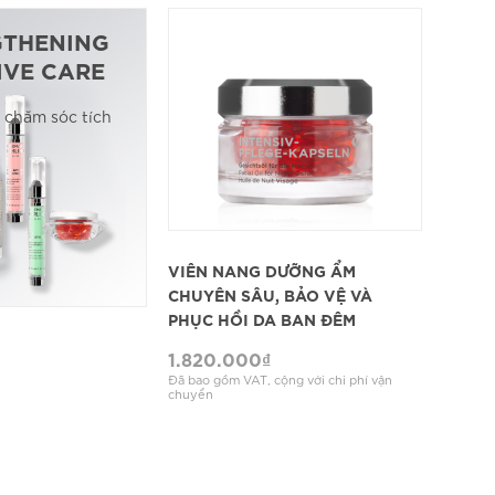
GTHENING
IVE CARE
 chăm sóc tích
XEM CHI TIẾT
VIÊN NANG DƯỠNG ẨM
CHUYÊN SÂU, BẢO VỆ VÀ
PHỤC HỒI DA BAN ĐÊM
1.820.000
₫
Đã bao gồm VAT, cộng với chi phí vận
chuyển