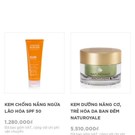
KEM CHỐNG NẮNG NGỪA
KEM DƯỠNG NÂNG CƠ,
LÃO HÓA SPF 50
TRẺ HÓA DA BAN ĐÊM
NATUROYALE
1.280.000
₫
5.510.000
₫
Đã bao gồm VAT, cộng với chi phí
vận chuyển
Đã bao gồm VAT, cộng với chi phí