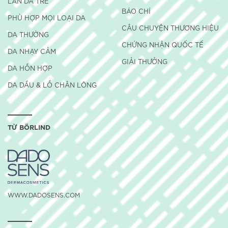
LÀN DA TRẺ
BÁO CHÍ
PHÙ HỢP MỌI LOẠI DA
CÂU CHUYỆN THƯƠNG HIỆU
DA THƯỜNG
CHỨNG NHẬN QUỐC TẾ
DA NHẠY CẢM
GIẢI THƯỞNG
DA HỖN HỢP
DA DẦU & LỖ CHÂN LÔNG
TỪ BÖRLIND
WWW.DADOSENS.COM