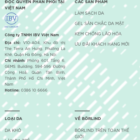
ĐỘC QUYỀN PHÂN PHỐI TẠI
CÁC SẢN PHẨM
VIỆT NAM
LÀM SẠCH DA
GEL SĂN CHẮC DA MẶT
KEM CHỐNG LÃO HÓA
Công ty TNHH IBV Việt Nam
Địa chỉ:
V10-A04, Khu đô thị
ƯU ĐÃI KHÁCH HÀNG MỚI
The Terra An Hưng, Phường La
Khê, Quận Hà Đông, Hà Nội
Chi nhánh:
Phòng 601, Tầng 6,
GEMS Building, 594-596 Đường
Cộng Hoà, Quận Tân Bình,
Thành Phố Hồ Chí Minh, Việt
Nam
Hotline:
0386 10 6666
LOẠI DA
VỀ BÖRLIND
DA KHÔ
BÖRLIND TRÊN TOÀN THẾ
GIỚI