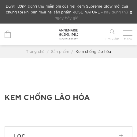
Chuyển
Dung lượng dùng thử miễn phí của gel Kem Supreme Glow mới của
đến
X
chúng tôi khi bạn mua hai sản phẩm ROSE NATURE -
hãy dùng thử
ngay bây giờ!
nội
dung
Tìm kiếm
Menu
Trang chủ
/
Sản phẩm
/
Kem chống lão hóa
KEM CHỐNG LÃO HÓA
LỌC