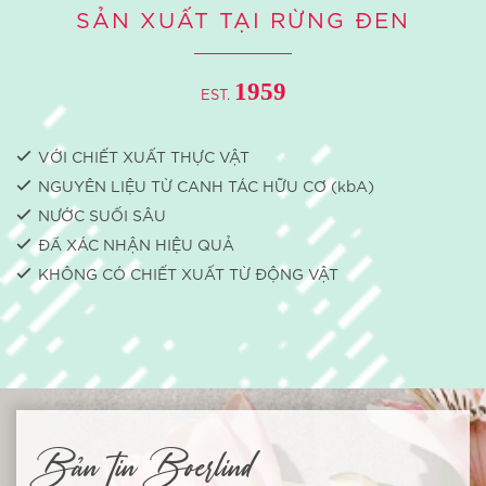
SẢN XUẤT TẠI RỪNG ĐEN
1959
EST.
VỚI CHIẾT XUẤT THỰC VẬT
NGUYÊN LIỆU TỪ CANH TÁC HỮU CƠ (kbA)
NƯỚC SUỐI SÂU
ĐÃ XÁC NHẬN HIỆU QUẢ
KHÔNG CÓ CHIẾT XUẤT TỪ ​​ĐỘNG VẬT
Bản tin Boerlind