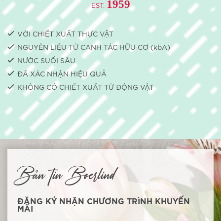
1959
74% sẽ gọi một trong những sản phẩm
EST.
NATUCOLLAGEN BOOST là anh hùng sắc đẹp.
VỚI CHIẾT XUẤT THỰC VẬT
NGUYÊN LIỆU TỪ CANH TÁC HỮU CƠ (kbA)
NƯỚC SUỐI SÂU
ĐÃ XÁC NHẬN HIỆU QUẢ
KHÔNG CÓ CHIẾT XUẤT TỪ ​​ĐỘNG VẬT
Bản tin Boerlind
84% muốn giới thiệu sản phẩm NATUCOLLAGEN
BOOST cho bạn bè
ĐĂNG KÝ NHẬN CHƯƠNG TRÌNH KHUYẾN
MÃI