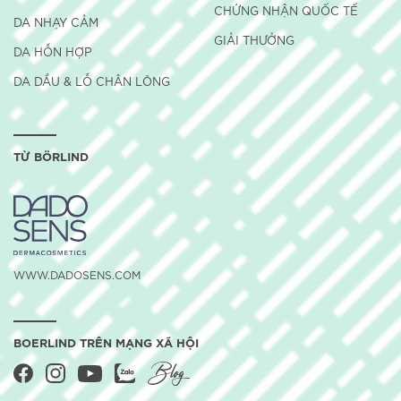
CHỨNG NHẬN QUỐC TẾ
DA NHẠY CẢM
GIẢI THƯỞNG
DA HỖN HỢP
DA DẦU & LỖ CHÂN LÔNG
TỪ BÖRLIND
WWW.DADOSENS.COM
BOERLIND TRÊN MẠNG XÃ HỘI