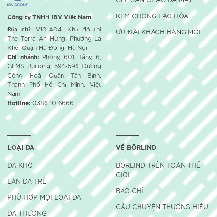
KEM CHỐNG LÃO HÓA
Công ty TNHH IBV Việt Nam
Địa chỉ:
V10-A04, Khu đô thị
ƯU ĐÃI KHÁCH HÀNG MỚI
The Terra An Hưng, Phường La
Khê, Quận Hà Đông, Hà Nội
Chi nhánh:
Phòng 601, Tầng 6,
GEMS Building, 594-596 Đường
Cộng Hoà, Quận Tân Bình,
Thành Phố Hồ Chí Minh, Việt
Nam
Hotline:
0386 10 6666
LOẠI DA
VỀ BÖRLIND
DA KHÔ
BÖRLIND TRÊN TOÀN THẾ
GIỚI
LÀN DA TRẺ
BÁO CHÍ
PHÙ HỢP MỌI LOẠI DA
CÂU CHUYỆN THƯƠNG HIỆU
DA THƯỜNG