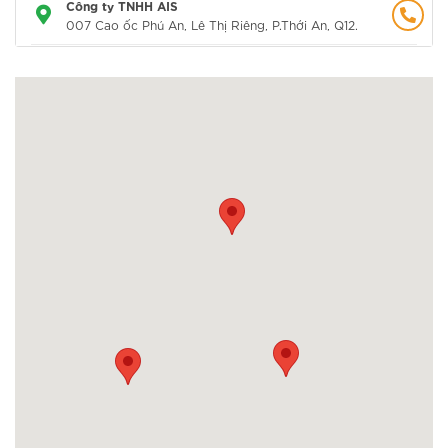
Công ty TNHH AIS
007 Cao ốc Phú An, Lê Thị Riêng, P.Thới An, Q12.