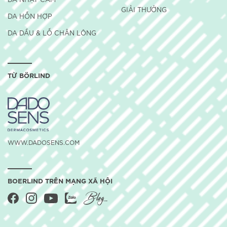
GIẢI THƯỞNG
DA HỖN HỢP
DA DẦU & LỖ CHÂN LÔNG
TỪ BÖRLIND
WWW.DADOSENS.COM
BOERLIND TRÊN MẠNG XÃ HỘI