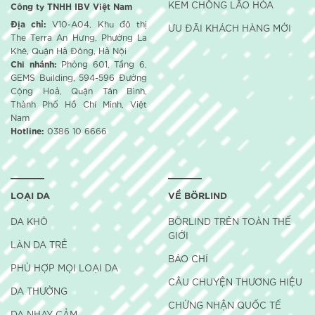
KEM CHỐNG LÃO HÓA
Công ty TNHH IBV Việt Nam
Địa chỉ:
V10-A04, Khu đô thị
ƯU ĐÃI KHÁCH HÀNG MỚI
The Terra An Hưng, Phường La
Khê, Quận Hà Đông, Hà Nội
Chi nhánh:
Phòng 601, Tầng 6,
GEMS Building, 594-596 Đường
Cộng Hoà, Quận Tân Bình,
Thành Phố Hồ Chí Minh, Việt
Nam
Hotline:
0386 10 6666
LOẠI DA
VỀ BÖRLIND
DA KHÔ
BÖRLIND TRÊN TOÀN THẾ
GIỚI
LÀN DA TRẺ
BÁO CHÍ
PHÙ HỢP MỌI LOẠI DA
CÂU CHUYỆN THƯƠNG HIỆU
DA THƯỜNG
CHỨNG NHẬN QUỐC TẾ
DA NHẠY CẢM