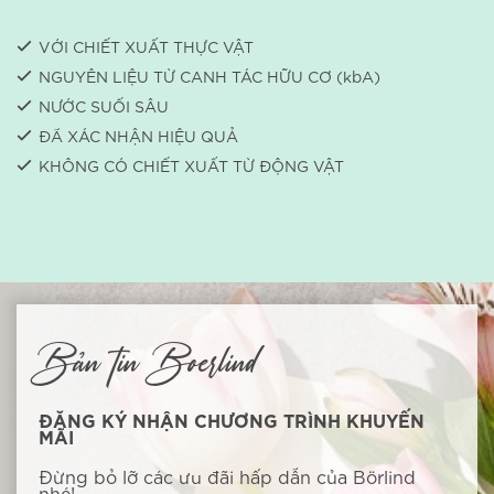
VỚI CHIẾT XUẤT THỰC VẬT
NGUYÊN LIỆU TỪ CANH TÁC HỮU CƠ (kbA)
NƯỚC SUỐI SÂU
ĐÃ XÁC NHẬN HIỆU QUẢ
KHÔNG CÓ CHIẾT XUẤT TỪ ​​ĐỘNG VẬT
Bản tin Boerlind
ĐĂNG KÝ NHẬN CHƯƠNG TRÌNH KHUYẾN
MÃI
Đừng bỏ lỡ các ưu đãi hấp dẫn của Börlind
nhé!