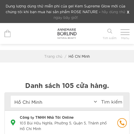
Chuyển
Dung lượng dùng thử miễn phí của gel Kem Supreme Glow mới của
đến
X
chúng tôi khi bạn mua hai sản phẩm ROSE NATURE -
hãy dùng thử
ngay bây giờ!
nội
dung
Tìm kiếm
Menu
Trang chủ
/
Hồ Chí Minh
Danh sách 105 cửa hàng.
Tìm kiếm
Công ty TNHH Nhà Tôi Online
103 Bùi Hữu Nghĩa, Phường 5, Quận 5, Thành phố
Hồ Chí Minh